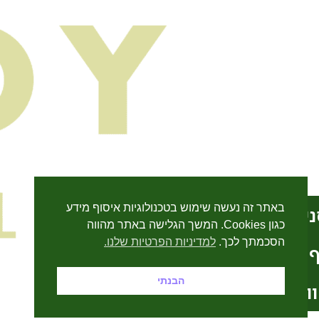
באתר זה נעשה שימוש בטכנולוגיות איסוף מידע
יף באזל
כגון Cookies. המשך הגלישה באתר מהווה
הסכמתך לכך.
למדיניות הפרטיות שלנו.
ף מיקאדו
מעדניה שכונתית ← טעם בין לאומי
הבנתי
וואטסאפ
All rights reserved