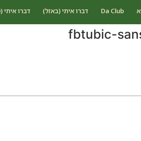
א
Da Club
דברו איתי (באזל)
דברו איתי (
fbtubic-sa