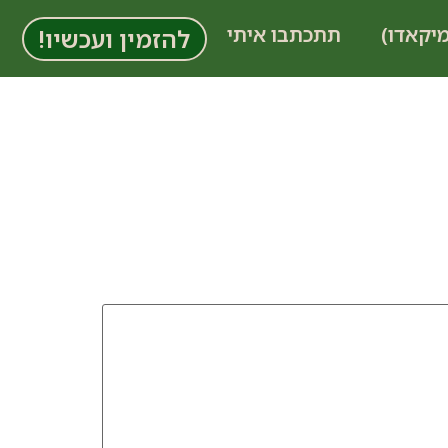
מיקאדו)
תתכתבו איתי
להזמין ועכשיו!