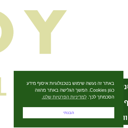
באתר זה נעשה שימוש בטכנולוגיות איסוף מידע
יף באזל
כגון Cookies. המשך הגלישה באתר מהווה
הסכמתך לכך.
למדיניות הפרטיות שלנו.
ף מיקאדו
מעדניה שכונתית ← טעם בין לאומי
הבנתי
וואטסאפ
All rights reserved