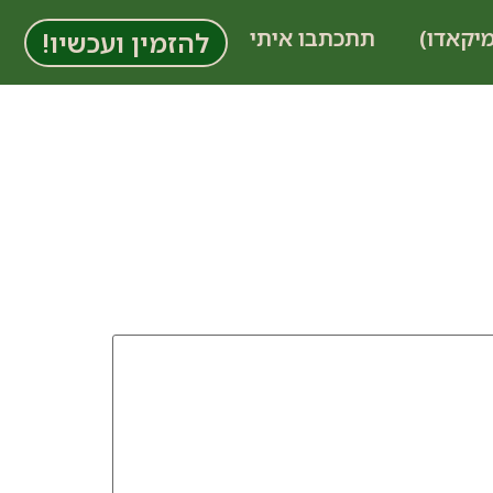
מיקאדו)
תתכתבו איתי
להזמין ועכשיו!