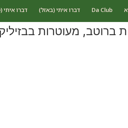
א
Da Club
דברו איתי (באזל)
דברו איתי (
ת ברוטב, מעוטרות בבזיליקו